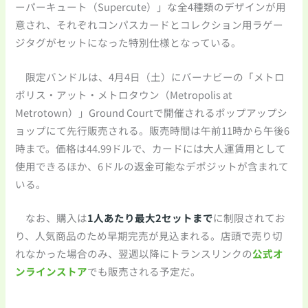
ーパーキュート（Supercute）」な全4種類のデザインが用
意され、それぞれコンパスカードとコレクション用ラゲー
ジタグがセットになった特別仕様となっている。
限定バンドルは、4月4日（土）にバーナビーの「メトロ
ポリス・アット・メトロタウン（Metropolis at
Metrotown）」Ground Courtで開催されるポップアップシ
ョップにて先行販売される。販売時間は午前11時から午後6
時まで。価格は44.99ドルで、カードには大人運賃用として
使用できるほか、6ドルの返金可能なデポジットが含まれて
いる。
なお、購入は
1人あたり最大2セットまで
に制限されてお
り、人気商品のため早期完売が見込まれる。店頭で売り切
れなかった場合のみ、翌週以降にトランスリンクの
公式オ
ンラインストア
でも販売される予定だ。