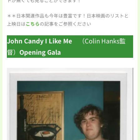
トが無くても見ることができます！
＊＊日本関連作品も今年は豊富です！日本映画のリストと
上映日は
こちら
の記事をご参照ください
John Candy I Like Me
（Colin Hanks監
督）
Opening Gala