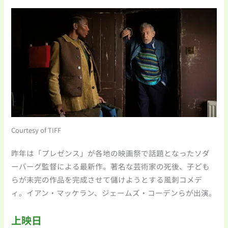
Courtesy of TIFF
昨年は「プレゼンス」が各地の映画祭で話題となったソダ
ーバーグ監督による最新作。著名な芸術家の死後、子ども
らが未完の作品を完成させて儲けようとする風刺コメデ
ィ。イアン・マッケラン、ジェームズ・コーデンらが出演。
上映日