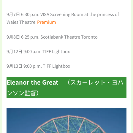
9月7日 6:30 p.m. VISA Screening Room at the princess of
Wales Theatre
Premium
9月8日 6:25 p.m. Scotiabank Theatre Toronto
9月12日 9:00 a.m. TIFF Lightbox
9月13日 9:00 p.m. TIFF Lightbox
Eleanor the Great
（スカーレット・ヨハ
ンソン監督）