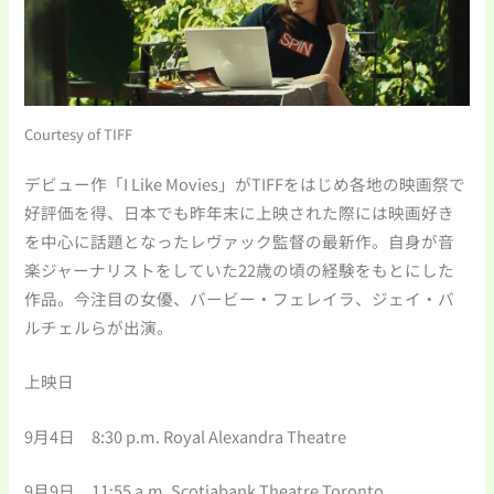
Courtesy of TIFF
デビュー作「I Like Movies」がTIFFをはじめ各地の映画祭で
好評価を得、日本でも昨年末に上映された際には映画好き
を中心に話題となったレヴァック監督の最新作。自身が音
楽ジャーナリストをしていた22歳の頃の経験をもとにした
作品。今注目の女優、バービー・フェレイラ、ジェイ・バ
ルチェルらが出演。
上映日
9月4日 8:30 p.m. Royal Alexandra Theatre
9月9日 11:55 a.m. Scotiabank Theatre Toronto