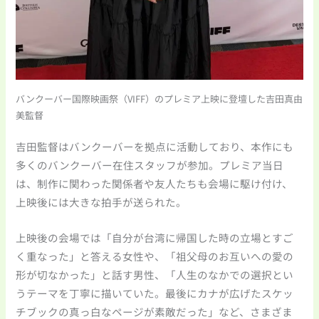
バンクーバー国際映画祭（VIFF）のプレミア上映に登壇した吉田真由
美監督
吉田監督はバンクーバーを拠点に活動しており、本作にも
多くのバンクーバー在住スタッフが参加。プレミア当日
は、制作に関わった関係者や友人たちも会場に駆け付け、
上映後には大きな拍手が送られた。
上映後の会場では「自分が台湾に帰国した時の立場とすご
く重なった」と答える女性や、「祖父母のお互いへの愛の
形が切なかった」と話す男性、「人生のなかでの選択とい
うテーマを丁寧に描いていた。最後にカナが広げたスケッ
チブックの真っ白なページが素敵だった」など、さまざま