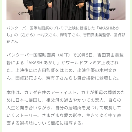
バンクーバー国際映画祭のプレミア上映に登壇した「AKASHIあか
し」の（左から）木村文さん、輝有子さん、吉田真由美監督、國貞彩
花さん
バンクーバー国際映画祭（VIFF）で10月5日、吉田真由美監
督による「AKASHIあかし」がワールドプレミア上映され
た。上映後には吉田監督をはじめ、出演俳優の木村文さ
ん、國貞彩花さん、輝有子さんらも舞台挨拶に登壇した。
本作は、カナダ在住のアーティスト、カナが祖母の葬儀のた
めに日本に帰国し、祖父母の過去やかつての恋人、自らの
人生と向き合いながら、自分の居場所を見つけて成長して
いくストーリー。さまざまな愛の形や、生きてゆく中で直
面する選択肢について繊細に描写する。