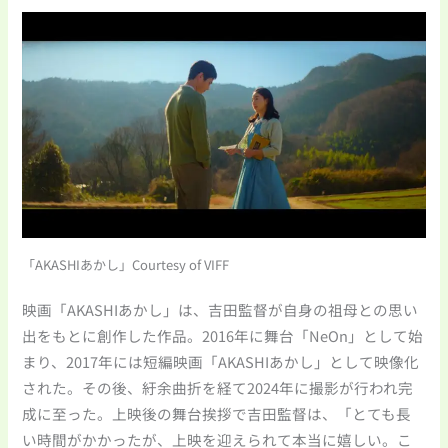
「AKASHIあかし」Courtesy of VIFF
映画「AKASHIあかし」は、吉田監督が自身の祖母との思い
出をもとに創作した作品。2016年に舞台「NeOn」として始
まり、2017年には短編映画「AKASHIあかし」として映像化
された。その後、紆余曲折を経て2024年に撮影が行われ完
成に至った。上映後の舞台挨拶で吉田監督は、「とても長
い時間がかかったが、上映を迎えられて本当に嬉しい。こ