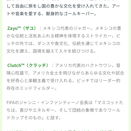
して自由に旅をし国の豊かな文化を受け入れてきた。アー
トや音楽を愛する、献身的なゴールキーパー。
Zayu™（ザユ）
：メキシコ代表のジャガー。メキシコの豊
かな伝統と活気あふれる精神を体現するストライカー。ピ
ッチの外では、ダンスや食文化、伝統を通じてメキシコの
文化を讃え、国境を越えて人々を結びつける。
Clutch™（クラッチ）
：アメリカ代表のハクトウワシ。冒
険心旺盛で、アメリカ全土を飛びながらあらゆる文化や試合
を好奇心と楽観主義で受け入れる。ピッチではリーダー的
存在のミッドフィルダー。
FIFAのジャンニ・インファンティーノ会長は「マスコットた
ちは、喜びやエネルギー、そして団結の象徴でありワール
ドカップそのもの」と話す。