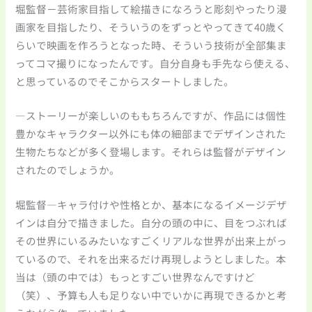
堀監督－芸術家目指して絵描きになろうと彫刻やったり漫
画家を目指したり、そういうのをずっとやってきて40歳く
らいで映画を作ろうとなった時、そういう技術が全部集ま
ってコマ撮りになったんです。自分自身も手先なら使える、
と思っているのでそこからスタートしました。
―ストーリーが楽しいのももちろんですが、作品には個性
豊かなキャラクター以外にも体の細部までデザインされた
生物たちなどが多く登場します。それらは監督がデザイン
されたのでしょうか。
堀監督―キャラ付けや性格とか、基本になるイメージデザ
インは自分で描きました。自分の頭の中に、目をつぶれば
その世界にいるみたいなすごくリアルな世界が出来上がっ
ているので、それを出来るだけ再現しようとしました。本
当は（頭の中では）もっとすごい世界なんですけど
（笑）、予算も人も足りない中でいかに再現できるかと考