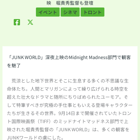
映 堀貴秀監督も登壇
イベント
シネマ
トロント
「JUNK WORLD」深夜上映のMidnight Madness部門で観客
を魅了
荒涼とした地下世界とそこに生息する多くの不思議な生
命体たち。人間とマリガンによって繰り広げられる時空を
超えた壮大なドラマと随所にちりばめられたユーモア。そ
して特筆すべきが究極の手仕事ともいえる登場キャラクター
たちが生きるその世界。9月14日まで開催されていたトロン
ト国際映画祭（TIFF）のミッドナイトマッドネス部門で上
映された堀貴秀監督の「JUNK WORLD」は、多くの観客を
JUNKワールドの虜にした。