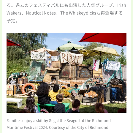
る。過去のフェスティバルにも出演した人気グループ、Irish
Wakers、Nautical Notes、The Whiskeydicksも再登場する
予定。
Families enjoy a skit by Segal the Seagull at the Richmond
Maritime Festival 2024. Courtesy of the City of Richmond.