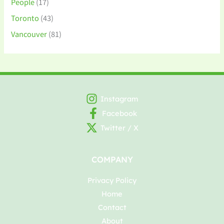
People
(17)
Toronto
(43)
Vancouver
(81)
Instagram
Facebook
Twitter / X
COMPANY
Privacy Policy
Home
Contact
About