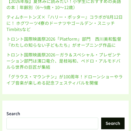
【2026年版】夏休みに読みたい！小学生におすすめの英語
の本｜年齢別（6〜9歳・10〜12歳）
ティムホートンズ×『ハリー・ポッター』コラボが8月12日
に！ ホグワーツ4寮のドーナツやゴールデン・スニッチ
Timbitsなど
トロント国際映画祭2026「Platform」部門 西川美和監督
『わたしの知らない子どもたち』がオープニング作品に
トロント国際映画祭2026－ガラ＆スペシャル・プレゼンテ
ーション部門は濱口竜介、是枝裕和、ペドロ・アルモドバ
ルら世界の巨匠が集結
「グラウス・マウンテン」が100周年！ドローンショーやラ
イブ音楽が楽しめる記念フェスティバルを開催
Search
Search