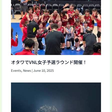
オタワでVNL女子予選ラウンド開催！
Events
,
News
|
June 10, 2025